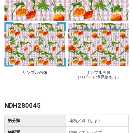
サンプル画像
サンプル画像
（リピート境界線あり）
NDH280045
柄分類
花柄／縞（しま）
柄配置
総柄／ストライプ