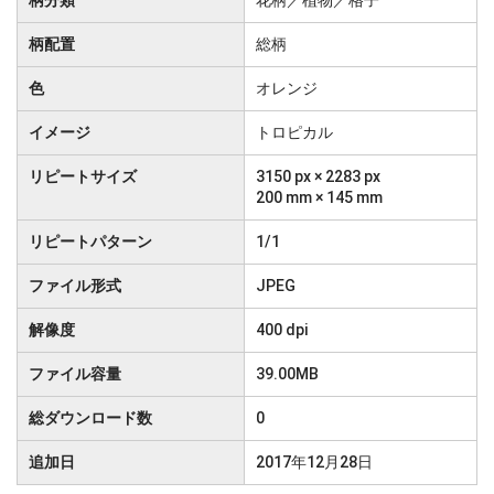
柄分類
花柄／植物／格子
柄配置
総柄
色
オレンジ
イメージ
トロピカル
リピートサイズ
3150 px × 2283 px
200 mm × 145 mm
リピートパターン
1/1
ファイル形式
JPEG
解像度
400 dpi
ファイル容量
39.00MB
総ダウンロード数
0
追加日
2017年12月28日