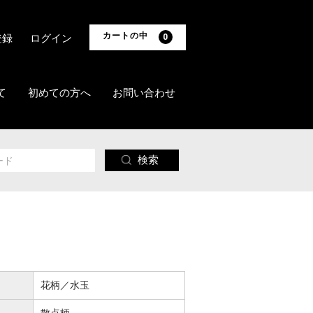
カートの中
登録
ログイン
0
て
初めての方へ
お問い合わせ
検索
花柄／水玉
散点柄