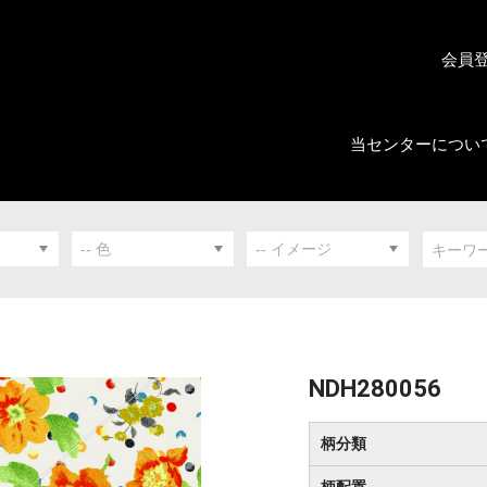
会員
当センターについ
NDH280056
柄分類
柄配置