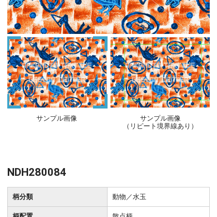
サンプル画像
サンプル画像
（リピート境界線あり）
NDH280084
柄分類
動物／水玉
柄配置
散点柄