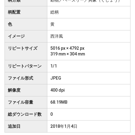
柄分類
動物／ペーズリー／具象（ぐしょう）
柄配置
総柄
色
黄
イメージ
西洋風
リピートサイズ
5016 px × 4792 px
319 mm × 304 mm
リピートパターン
1/1
ファイル形式
JPEG
解像度
400 dpi
ファイル容量
68.19MB
総ダウンロード数
0
追加日
2018年1月4日