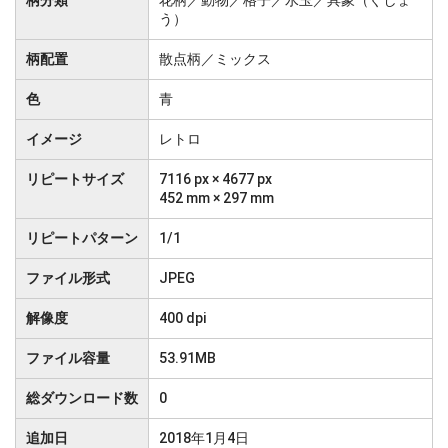
柄分類
花柄／動物／格子／水玉／具象（ぐしょ
う）
柄配置
散点柄／ミックス
色
青
イメージ
レトロ
リピートサイズ
7116 px × 4677 px
452 mm × 297 mm
リピートパターン
1/1
ファイル形式
JPEG
解像度
400 dpi
ファイル容量
53.91MB
総ダウンロード数
0
追加日
2018年1月4日