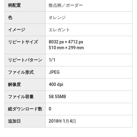
柄配置
散点柄／ボーダー
色
オレンジ
イメージ
エレガント
リピートサイズ
8032 px × 4712 px
510 mm × 299 mm
リピートパターン
1/1
ファイル形式
JPEG
解像度
400 dpi
ファイル容量
58.55MB
総ダウンロード数
0
追加日
2018年1月4日