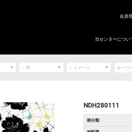
会員
当センターについ
NDH280111
柄分類
柄配置