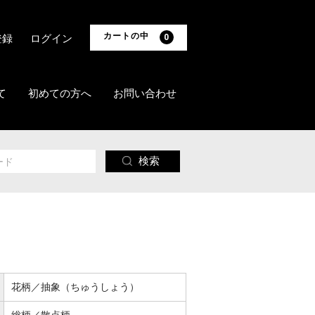
カートの中
登録
ログイン
0
て
初めての方へ
お問い合わせ
検索
花柄／抽象（ちゅうしょう）
総柄／散点柄