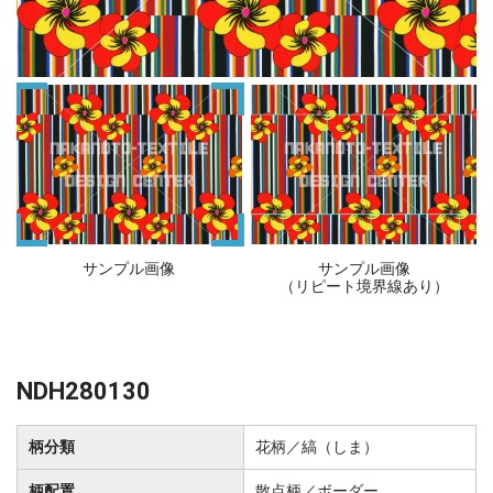
サンプル画像
サンプル画像
（リピート境界線あり）
NDH280130
柄分類
花柄／縞（しま）
柄配置
散点柄／ボーダー