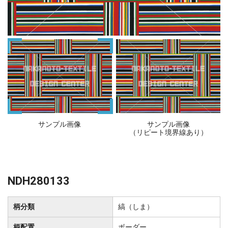
サンプル画像
サンプル画像
（リピート境界線あり）
NDH280133
柄分類
縞（しま）
柄配置
ボーダー