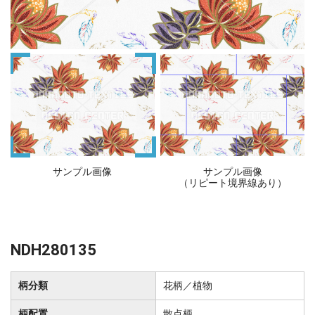
サンプル画像
サンプル画像
（リピート境界線あり）
NDH280135
柄分類
花柄／植物
柄配置
散点柄