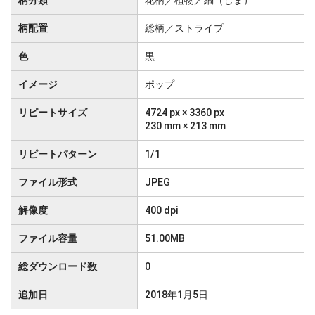
柄分類
花柄／植物／縞（しま）
柄配置
総柄／ストライプ
色
黒
イメージ
ポップ
リピートサイズ
4724 px × 3360 px
230 mm × 213 mm
リピートパターン
1/1
ファイル形式
JPEG
解像度
400 dpi
ファイル容量
51.00MB
総ダウンロード数
0
追加日
2018年1月5日