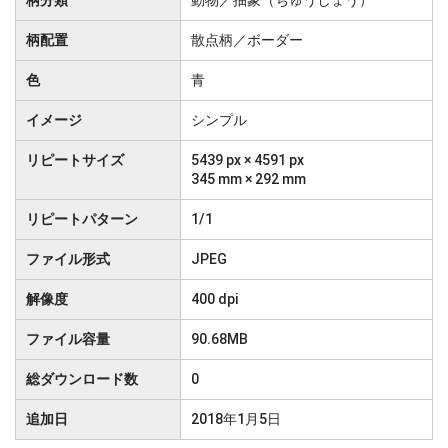
柄分類
動物／抽象（ちゅうしょう）
柄配置
散点柄／ボーダー
色
青
イメージ
シンプル
リピートサイズ
5439 px × 4591 px
345 mm × 292 mm
リピートパターン
1/1
ファイル形式
JPEG
解像度
400 dpi
ファイル容量
90.68MB
総ダウンロード数
0
追加日
2018年1月5日