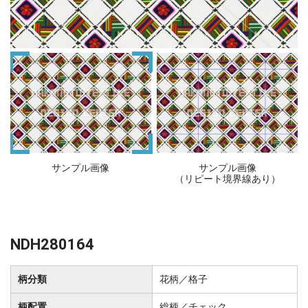
サンプル画像
サンプル画像
（リピート境界線あり）
NDH280164
柄分類
花柄／格子
柄配置
総柄／チェック