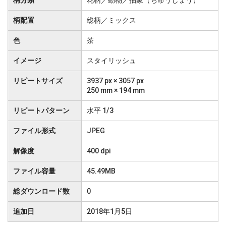
柄分類
花柄／動物／抽象（ちゅうしょう）
柄配置
総柄／ミックス
色
茶
イメージ
スタイリッシュ
リピートサイズ
3937 px × 3057 px
250 mm × 194 mm
リピートパターン
水平 1/3
ファイル形式
JPEG
解像度
400 dpi
ファイル容量
45.49MB
総ダウンロード数
0
追加日
2018年1月5日