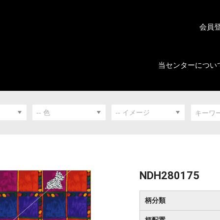
会員
当センターについ
NDH280175
柄分類
柄配置