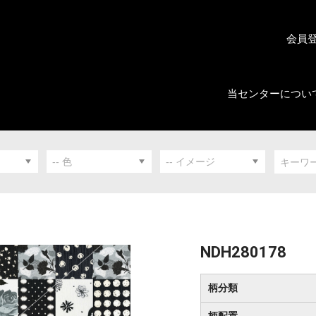
会員
当センターについ
NDH280178
柄分類
柄配置