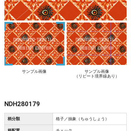
サンプル画像
サンプル画像
（リピート境界線あり）
NDH280179
柄分類
格子／抽象（ちゅうしょう）
柄配置
チェック