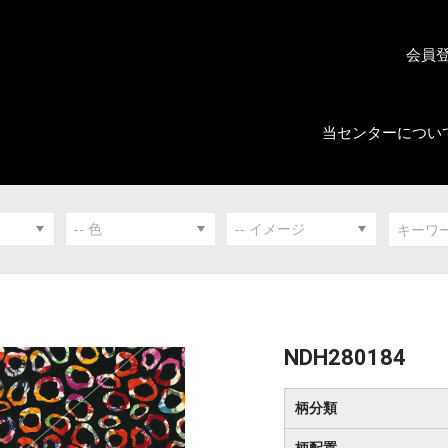
会員
当センターについ
NDH280184
柄分類
柄配置