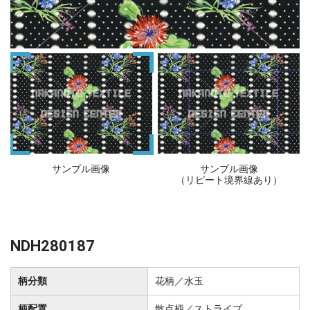
サンプル画像
サンプル画像
（リピート境界線あり）
NDH280187
柄分類
花柄／水玉
柄配置
散点柄／ストライプ