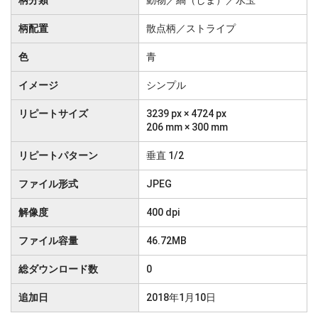
柄分類
動物／縞（しま）／水玉
柄配置
散点柄／ストライプ
色
青
イメージ
シンプル
リピートサイズ
3239 px × 4724 px
206 mm × 300 mm
リピートパターン
垂直 1/2
ファイル形式
JPEG
解像度
400 dpi
ファイル容量
46.72MB
総ダウンロード数
0
追加日
2018年1月10日