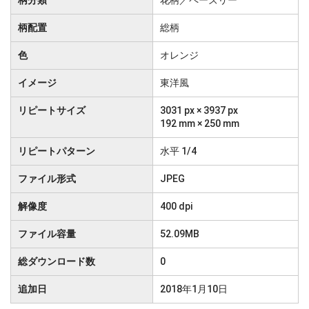
柄分類
花柄／ペーズリー
柄配置
総柄
色
オレンジ
イメージ
東洋風
リピートサイズ
3031 px × 3937 px
192 mm × 250 mm
リピートパターン
水平 1/4
ファイル形式
JPEG
解像度
400 dpi
ファイル容量
52.09MB
総ダウンロード数
0
追加日
2018年1月10日