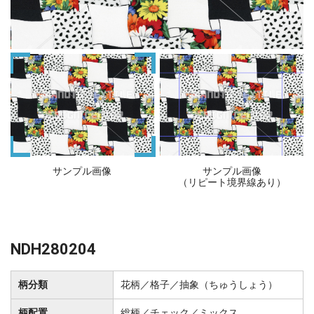
サンプル画像
サンプル画像
（リピート境界線あり）
NDH280204
柄分類
花柄／格子／抽象（ちゅうしょう）
柄配置
総柄／チェック／ミックス