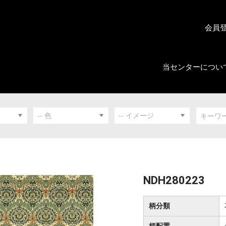
会員
当センターについ
NDH280223
柄分類
柄配置