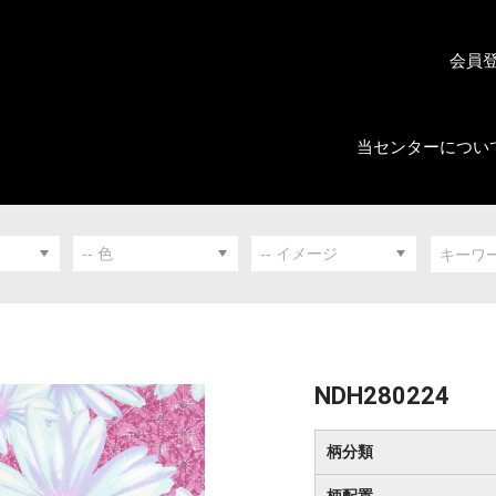
会員
当センターについ
NDH280224
柄分類
柄配置