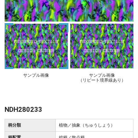
サンプル画像
サンプル画像
（リピート境界線あり）
NDH280233
柄分類
植物／抽象（ちゅうしょう）
柄配置
総柄／散点柄