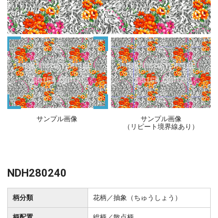
サンプル画像
サンプル画像
（リピート境界線あり）
NDH280240
柄分類
花柄／抽象（ちゅうしょう）
柄配置
総柄／散点柄