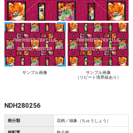
サンプル画像
サンプル画像
（リピート境界線あり）
NDH280256
柄分類
花柄／抽象（ちゅうしょう）
柄配置
散点柄