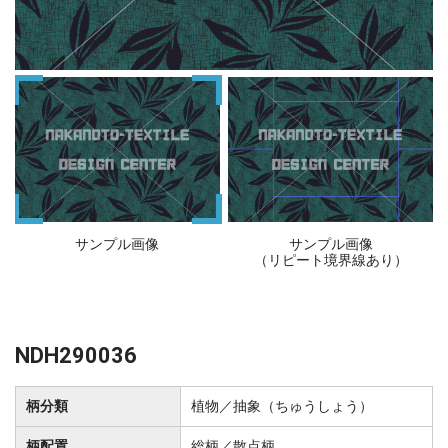
サンプル画像
サンプル画像
（リピート境界線あり）
NDH290036
柄分類
植物／抽象（ちゅうしょう）
柄配置
総柄／散点柄