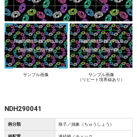
サンプル画像
サンプル画像
（リピート境界線あり）
NDH290041
柄分類
格子／抽象（ちゅうしょう）
柄配置
連続柄／チェック