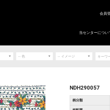
会員
当センターについ
NDH290057
柄分類
柄配置