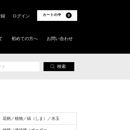
カートの中
登録
ログイン
0
て
初めての方へ
お問い合わせ
検索
花柄／植物／縞（しま）／水玉
総柄／連続柄／ボーダー