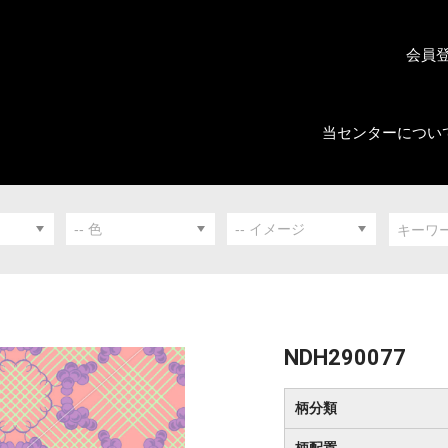
会員
当センターについ
NDH290077
柄分類
柄配置