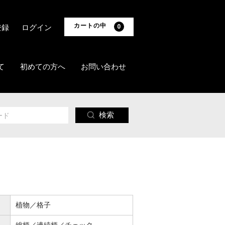
カートの中
登録
ログイン
0
て
初めての方へ
お問い合わせ
検索
植物／格子
総柄／連続柄／チェック