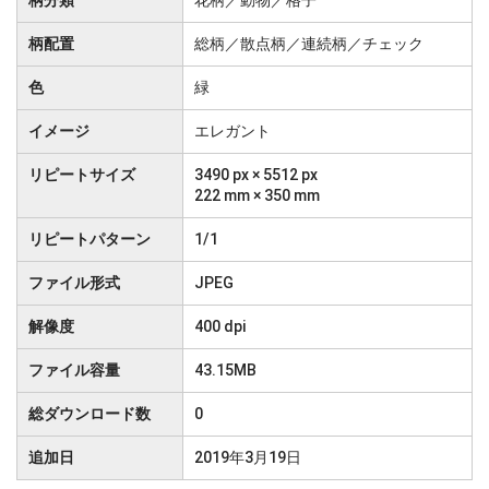
柄分類
花柄／動物／格子
柄配置
総柄／散点柄／連続柄／チェック
色
緑
イメージ
エレガント
リピートサイズ
3490 px × 5512 px
222 mm × 350 mm
リピートパターン
1/1
ファイル形式
JPEG
解像度
400 dpi
ファイル容量
43.15MB
総ダウンロード数
0
追加日
2019年3月19日