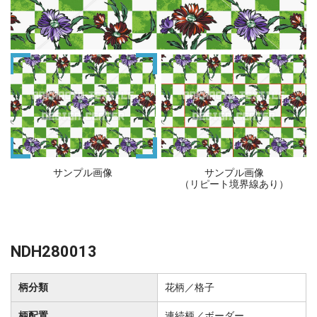
サンプル画像
サンプル画像
（リピート境界線あり）
NDH280013
柄分類
花柄／格子
柄配置
連続柄／ボーダー