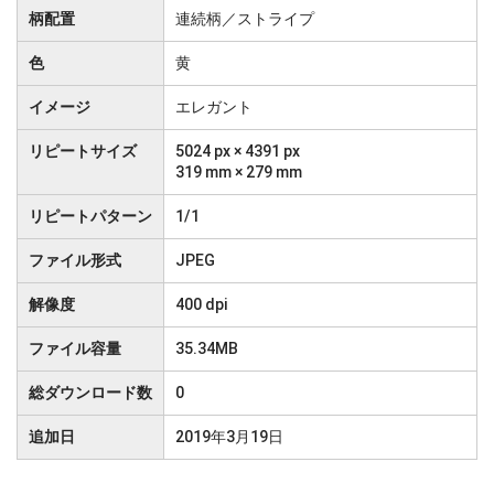
柄配置
連続柄／ストライプ
色
黄
イメージ
エレガント
リピートサイズ
5024 px × 4391 px
319 mm × 279 mm
リピートパターン
1/1
ファイル形式
JPEG
解像度
400 dpi
ファイル容量
35.34MB
総ダウンロード数
0
追加日
2019年3月19日