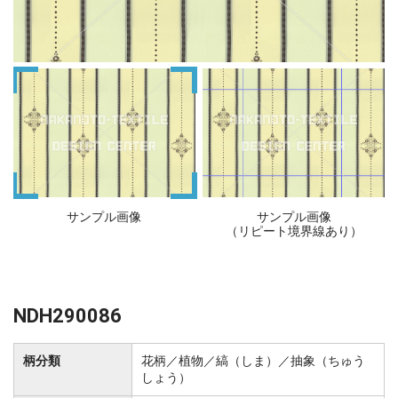
サンプル画像
サンプル画像
（リピート境界線あり）
NDH290086
柄分類
花柄／植物／縞（しま）／抽象（ちゅう
しょう）