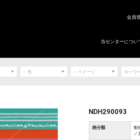
会員
当センターについ
NDH290093
柄分類
動
／