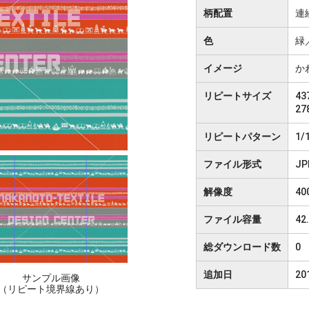
柄配置
連
色
緑
イメージ
か
リピートサイズ
437
27
リピートパターン
1/
ファイル形式
JP
解像度
40
ファイル容量
42
総ダウンロード数
0
追加日
20
サンプル画像
（リピート境界線あり）