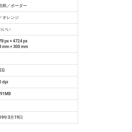
続柄／ボーダー
／オレンジ
わいい
8 px × 4724 px
8 mm × 300 mm
1
EG
0 dpi
.91MB
19年3月19日