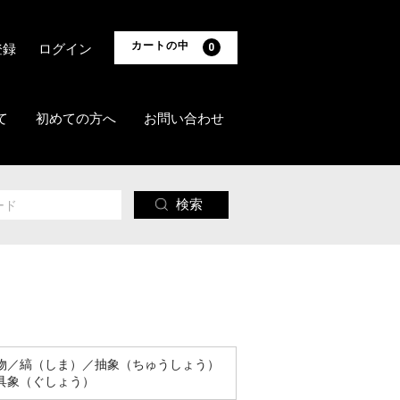
カートの中
登録
ログイン
0
て
初めての方へ
お問い合わせ
検索
物／縞（しま）／抽象（ちゅうしょう）
具象（ぐしょう）