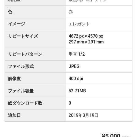
色
赤
イメージ
エレガント
リピートサイズ
4672 px × 4578 px
297 mm × 291 mm
リピートパターン
垂直 1/2
ファイル形式
JPEG
解像度
400 dpi
ファイル容量
52.71MB
総ダウンロード数
0
追加日
2019年3月19日
¥5,000