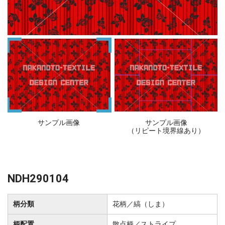
サンプル画像
サンプル画像
（リピート境界線あり）
NDH290104
柄分類
花柄／縞（しま）
柄配置
散点柄／ストライプ