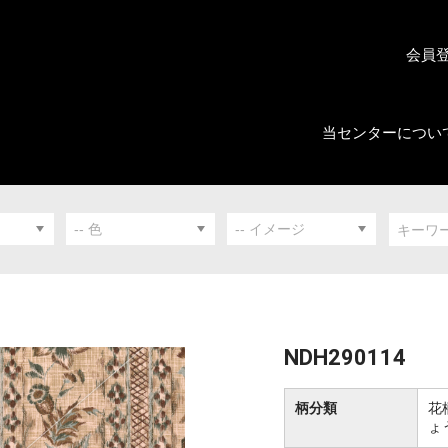
会員
当センターについ
NDH290114
柄分類
花
ょ