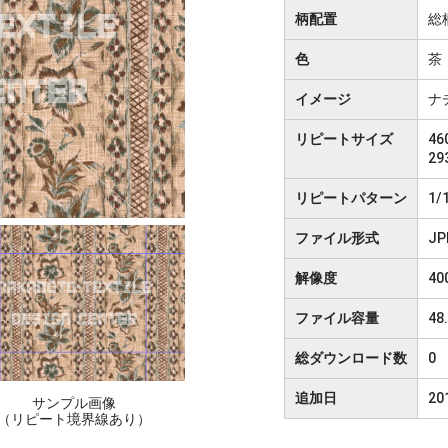
柄配置
総
色
茶
イメージ
ナ
リピートサイズ
460
29
リピートパターン
1/
ファイル形式
JP
解像度
40
ファイル容量
48
総ダウンロード数
0
追加日
20
サンプル画像
（リピート境界線あり）