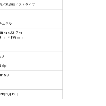
柄／連続柄／ストライプ
チュラル
8 px × 3317 px
3 mm × 198 mm
1
EG
0 dpi
.01MB
19年3月19日