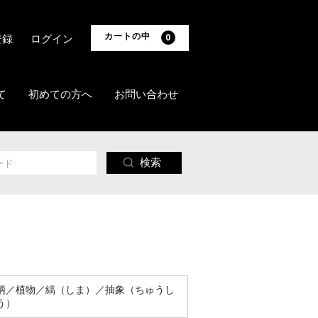
カートの中
登録
ログイン
0
て
初めての方へ
お問い合わせ
検索
柄／植物／縞（しま）／抽象（ちゅうし
う）