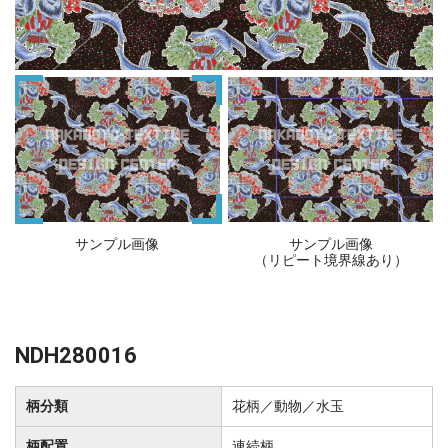
サンプル画像
サンプル画像
（リピート境界線あり）
NDH280016
柄分類
花柄／動物／水玉
柄配置
連続柄