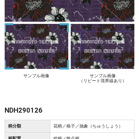
サンプル画像
サンプル画像
（リピート境界線あり）
NDH290126
柄分類
花柄／格子／抽象（ちゅうしょう）
柄配置
総柄／散点柄