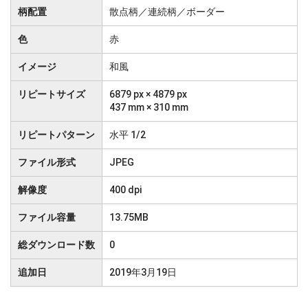
柄配置
散点柄／連続柄／ボーダー
色
赤
イメージ
和風
リピートサイズ
6879 px × 4879 px
437 mm × 310 mm
リピートパターン
水平 1/2
ファイル形式
JPEG
解像度
400 dpi
ファイル容量
13.75MB
総ダウンロード数
0
追加日
2019年3月19日