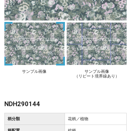
サンプル画像
サンプル画像
（リピート境界線あり）
NDH290144
柄分類
花柄／植物
柄配置
総柄