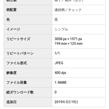
柄分類
格子／幾何（きか）
柄配置
連続柄／チェック
色
黒
イメージ
シンプル
リピートサイズ
3058 px × 1971 px
194 mm × 125 mm
リピートパターン
1/1
ファイル形式
JPEG
解像度
400 dpi
ファイル容量
1.46MB
総ダウンロード数
0
追加日
2019年3月19日