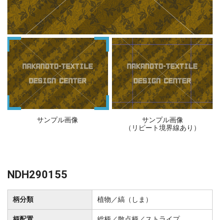
サンプル画像
サンプル画像
（リピート境界線あり）
NDH290155
柄分類
植物／縞（しま）
柄配置
総柄／散点柄／ストライプ