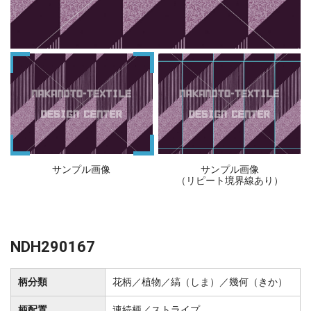
サンプル画像
サンプル画像
（リピート境界線あり）
NDH290167
柄分類
花柄／植物／縞（しま）／幾何（きか）
柄配置
連続柄／ストライプ