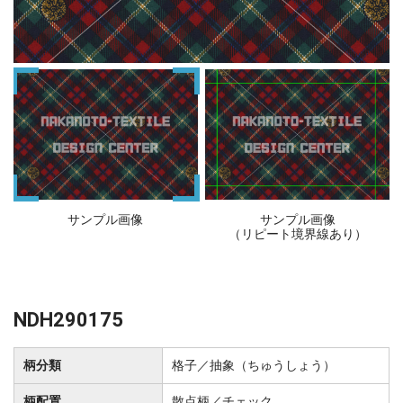
サンプル画像
サンプル画像
（リピート境界線あり）
NDH290175
柄分類
格子／抽象（ちゅうしょう）
柄配置
散点柄／チェック