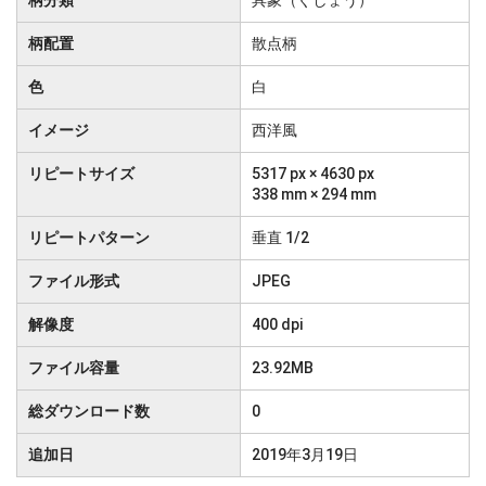
柄分類
具象（ぐしょう）
柄配置
散点柄
色
白
イメージ
西洋風
リピートサイズ
5317 px × 4630 px
338 mm × 294 mm
リピートパターン
垂直 1/2
ファイル形式
JPEG
解像度
400 dpi
ファイル容量
23.92MB
総ダウンロード数
0
追加日
2019年3月19日