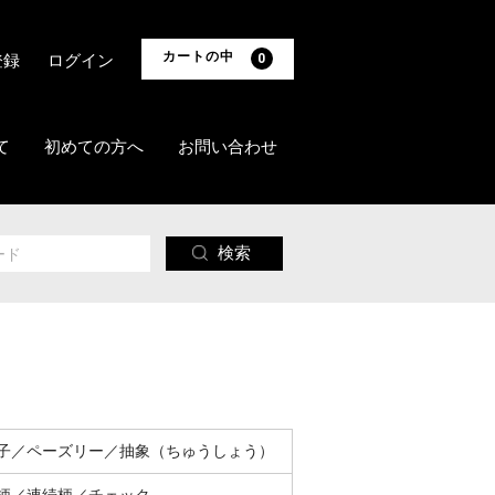
カートの中
登録
ログイン
0
て
初めての方へ
お問い合わせ
検索
子／ペーズリー／抽象（ちゅうしょう）
柄／連続柄／チェック