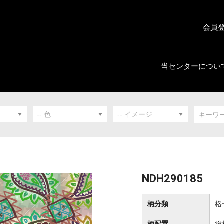
会員
当センターについ
NDH290185
柄分類
格
柄配置
総