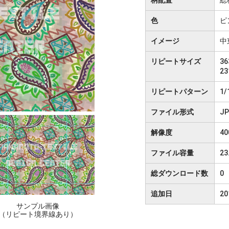
色
ピ
イメージ
中
リピートサイズ
36
23
リピートパターン
1/
ファイル形式
J
解像度
40
ファイル容量
23
総ダウンロード数
0
追加日
2
サンプル画像
（リピート境界線あり）