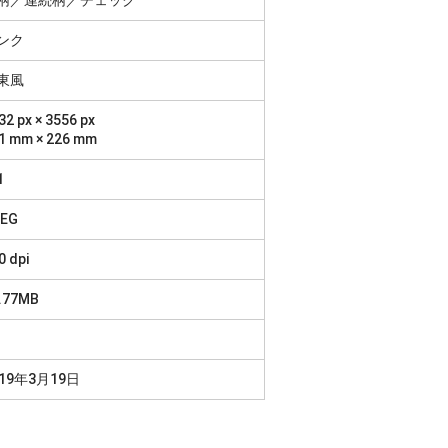
ンク
東風
32 px × 3556 px
1 mm × 226 mm
1
PEG
0 dpi
.77MB
019年3月19日