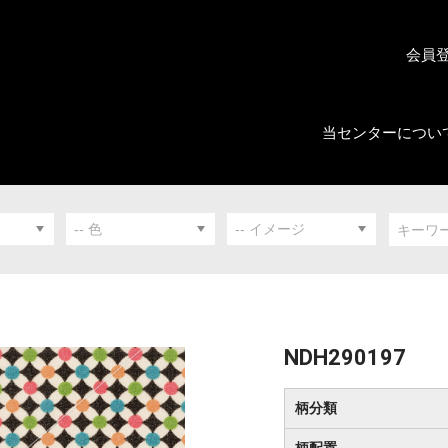
会員
当センターについ
NDH290197
柄分類
柄配置