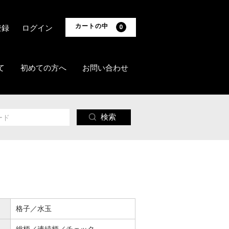
カートの中
登録
ログイン
0
て
初めての方へ
お問い合わせ
検索
格子／水玉
総柄／連続柄／チェック