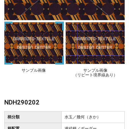
サンプル画像
サンプル画像
（リピート境界線あり）
NDH290202
柄分類
水玉／幾何（きか）
柄配置
連続柄／ボーダー